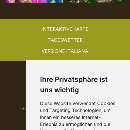
INTERAKTIVE KARTE
TAGESWETTER
VERSIONE ITALIANA
Appartements Guntraun
Ihre Privatsphäre ist
Maria Luise Tappeiner Prantl
uns wichtig
Cutraunstrasse 33
I-39020
Rabland, Partschins
Diese Website verwendet Cookies
Tel.
0039 0473 967097
Mobil
0039 338 983 14 88
und Targeting Technologien, um
Ihnen ein besseres Internet-
info@guntraun.com
www.guntraun.com
Erlebnis zu ermöglichen und die