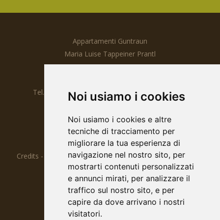
Appartamenti Guntraun
Maria Luise Tappeiner Prantl
Via Cutraun 33
I-39020
Rablà / Parcines
Tel.
0039 0473 967097
Mobil
0039 338 983 14 88
Noi usiamo i cookies
info@guntraun.com
www.guntraun.com
Noi usiamo i cookies e altre
CIN IT021062B464UZDSB7
tecniche di tracciamento per
migliorare la tua esperienza di
Part. IVA 00325680213
navigazione nel nostro sito, per
Credits
-
Privacy
-
Cookies
-
Impostazioni Cookie
-
Sitemap
mostrarti contenuti personalizzati
e annunci mirati, per analizzare il
traffico sul nostro sito, e per
capire da dove arrivano i nostri
visitatori.